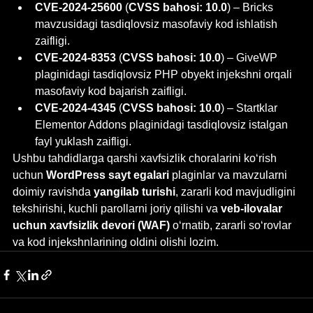
CVE-2024-25600
 (
CVSS bahosi: 10.0
) – Bricks 
mavzusidagi tasdiqlovsiz masofaviy kod ishlatish 
zaifligi.
CVE-2024-8353
 (
CVSS bahosi: 10.0
) – GiveWP 
plaginidagi tasdiqlovsiz PHP obyekt injekshni orqali 
masofaviy kod bajarish zaifligi.
CVE-2024-4345
 (
CVSS bahosi: 10.0
) – Startklar 
Elementor Addons plaginidagi tasdiqlovsiz istalgan 
fayl yuklash zaifligi.
Ushbu tahdidlarga qarshi xavfsizlik choralarini ko‘rish 
uchun 
WordPress sayt egalari
 plaginlar va mavzularni 
doimiy ravishda 
yangilab turishi
, zararli kod mavjudligini 
tekshirishi, kuchli parollarni joriy qilishi va 
veb-ilovalar 
uchun xavfsizlik devori (WAF)
 o‘rnatib, zararli so‘rovlar 
va kod injekshnlarining oldini olishi lozim.