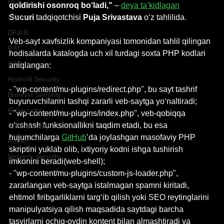
RCE
qoldirishi osonroq bo‘ladi,"
 – 
deya ta’kidlagan
Patch
Sucuri
 tadqiqotchisi 
Puja Srivastava
 oʻz tahlilida.
DF&IR
Veb-sayt xavfsizlik kompaniyasi tomonidan tahlil qilingan 
RAT
hodisalarda katalogda uch xil turdagi soxta PHP kodlari 
ACE
aniqlangan:
Android Security
- "wp-content/mu-plugins/redirect.php", bu sayt tashrif 
Browser Security
buyuruvchilarini tashqi zararli veb-saytga yo‘naltiradi;
AI Security
- "wp-content/mu-plugins/index.php", veb-qobiqqa 
o‘xshash funksionallikni taqdim etadi, bu esa 
Data security
hujumchilarga 
GitHub
’da joylashgan masofaviy PHP 
Router
skriptini yuklab olib, ixtiyoriy kodni ishga tushirish 
Network security
imkonini beradi(web-shell);
- "wp-content/mu-plugins/custom-js-loader.php", 
zararlangan veb-saytga istalmagan spamni kiritadi, 
ehtimol firibgarliklarni targ‘ib qilish yoki SEO reytinglarini 
manipulyatsiya qilish maqsadida saytdagi barcha 
tasvirlarni ochiq-oydin kontent bilan almashtiradi va 