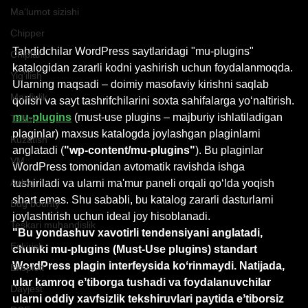
Ma'lumot sizishi
Chipper
Tahdidchilar WordPress saytlaridagi "mu-plugins" 
Chiplar
katalogidan zararli kodni yashirish uchun foydalanmoqda. 
Yig'ilish
Ularning maqsadi – doimiy masofaviy kirishni saqlab 
Maxfiylik
qolish va sayt tashrifchilarini soxta sahifalarga yoʻnaltirish.
mu-plugins
 (must-use plugins – majburiy ishlatiladigan 
Ta'lim
plaginlar) maxsus katalogda joylashgan plaginlarni 
Kuzatish
anglatadi (
"wp-content/mu-plugins"
). Bu plaginlar 
VM
WordPress tomonidan avtomatik ravishda ishga 
Axloq
tushiriladi va ularni ma'mur paneli orqali qoʻlda yoqish 
shart emas. Shu sababli, bu katalog zararli dasturlarni 
Bug bounty
joylashtirish uchun ideal joy hisoblanadi.
Teskari muhandislik
"Bu yondashuv xavotirli tendensiyani anglatadi, 
Eskirish
chunki mu-plugins (Must-Use plugins) standart 
WordPress plagin interfeysida koʻrinmaydi. Natijada, 
Eksploit
ular kamroq eʼtiborga tushadi va foydalanuvchilar 
Dayjest
ularni oddiy xavfsizlik tekshiruvlari paytida eʼtiborsiz 