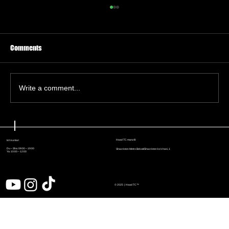
Comments
Write a comment...
Haker hibsga olinişi Microsoft
foydalanuvçilarni Windows qurilma IDsi orqali
Haad TC manzili:
Ish kunlari
kuzatişi mumkinligini körsatdi
Du – Sha: 09:00 – 19:00
Shaxriston Metro Bekati/Shaxriston ko'chasi, 1
Ya: 10:00 – 12:00
© 2025 | Haad
TC™