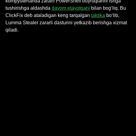
kompyuterlarida zararli PowerShell buyruqlarini ishga 
tushirishga aldashda 
davom etayotgani
 bilan bog‘liq. Bu 
ClickFix deb ataladigan keng tarqalgan 
taktika
 bo‘lib, 
Lumma Stealer zararli dasturini yetkazib berishga xizmat 
qiladi.