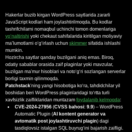
Hakerlar buzib kirgan WordPress saytlarida zararli 
JavaScript kodlari ham joylashtirilmoqda. Bu kodlar 
tashrifchilarni nomaqbul uchinchi tomon domenlariga 
yo‘naltirishi
 yoki chekaut sahifalarida kiritilgan moliyaviy 
ma’lumotlarni o‘g‘irlash uchun 
skimmer
 sifatida ishlashi 
mumkin.
Hozircha saytlar qanday buzilgani aniq emas. Biroq, 
odatiy sabablar orasida zaif plaginlar yoki mavzular, 
buzilgan ma'mur hisoblari va noto‘g‘ri sozlangan serverlar 
borligi taxmin qilinmoqda.
Patchstack
'ning yangi hisobotiga ko‘ra, tahdidchilar yil 
boshidan beri WordPress plaginlaridagi to‘rtta turli 
xavfsizlik zaifliklaridan muntazam 
foydalanib kelmoqda
:
CVE-2024-27956
 (
CVSS bahosi: 9.9
) – WordPress 
Automatic Plugin (
AI kontent generator va 
avtomatik post joylashtiruvchi plagin
) dagi 
tasdiqlovsiz istalgan SQL buyrug‘ini bajarish zaifligi.