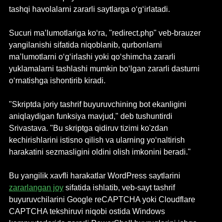
tashqi havolalarni zararli saytlarga o‘g‘irlatadi.
Sucuri ma’lumotlariga ko‘ra, "redirect.php" veb-brauzer 
yangilanishi sifatida niqoblanib, qurbonlarni 
ma’lumotlarni o‘g‘irlashi yoki qo‘shimcha zararli 
yuklamalarni tashlashi mumkin bo‘lgan zararli dasturni 
o‘rnatishga ishontirib kiradi.
"Skriptda joriy tashrif buyuruvchining bot ekanligini 
aniqlaydigan funksiya mavjud," deb tushuntirdi 
Srivastava. "Bu skriptga qidiruv tizimi ko'zdan 
kechirishlarini istisno qilish va ularning yo‘naltirish 
harakatini sezmasligini oldini olish imkonini beradi."
Bu yangilik xavfli harakatlar WordPress saytlarini 
zararlangan joy
 sifatida ishlatib, veb-sayt tashrif 
buyuruvchilarini Google reCAPTCHA yoki Cloudflare 
CAPTCHA tekshiruvi niqobi ostida Windows 