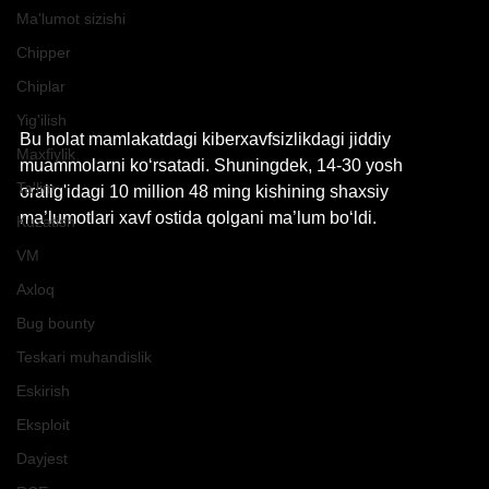
Ma'lumot sizishi
Chipper
Chiplar
Yig'ilish
Bu holat mamlakatdagi kiberxavfsizlikdagi jiddiy 
Maxfiylik
muammolarni ko‘rsatadi. Shuningdek, 14-30 yosh 
Ta'lim
oralig'idagi 10 million 48 ming kishining shaxsiy 
ma’lumotlari xavf ostida qolgani ma’lum bo‘ldi.
Kuzatish
VM
Axloq
Bug bounty
Teskari muhandislik
Eskirish
Eksploit
Dayjest