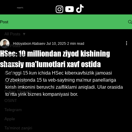
Haad TC.
Post
All Posts
Hidoyatxon Atabaev
Jul 10, 2025
2 min read
All Posts
HSec: 10 milliondan ziyod kishining
Infostealers
shaxsiy ma'lumotlari xavf ostida
Linux
So‘nggi 15 kun ichida HSec kiberxavfsizlik jamoasi 
macOS Security
O‘zbekistonda 15 ta veb-saytning ma'mur panellariga 
Sun'iy idrok
kirish imkonini beruvchi zaifliklarni aniqladi. Ular orasida 
Cyber Threats
to‘rtta yirik biznes kompaniyasi bor. 
OSINT
Telegram
Apple
Ta'minot zanjiri