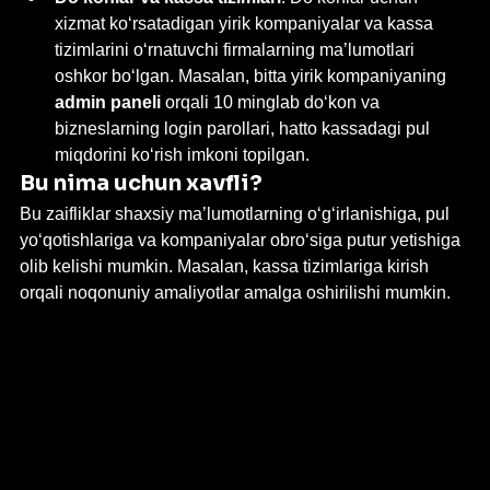
xizmat ko‘rsatadigan yirik kompaniyalar va kassa 
tizimlarini o‘rnatuvchi firmalarning ma’lumotlari 
oshkor bo‘lgan. Masalan, bitta yirik kompaniyaning 
admin paneli
 orqali 10 minglab do‘kon va 
bizneslarning login parollari, hatto kassadagi pul 
miqdorini ko‘rish imkoni topilgan.
Bu nima uchun xavfli?
Bu zaifliklar shaxsiy ma’lumotlarning o‘g‘irlanishiga, pul 
yo‘qotishlariga va kompaniyalar obro‘siga putur yetishiga 
olib kelishi mumkin. Masalan, kassa tizimlariga kirish 
orqali noqonuniy amaliyotlar amalga oshirilishi mumkin.