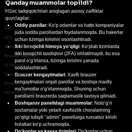
RCE
Qanday muammolar topildi?
Patch
HSec tadqiqotchilari aniqlagan asosiy zaifliklar 
quyidagilar:
DF&IR
Oddiy parollar
: Ko‘p odamlar va hatto kompaniyalar 
RAT
juda sodda parollardan foydalanmoqda. Bu hakerlar 
ACE
uchun tizimga kirishni osonlashtiradi.
Ikki bosqichli himoya yo‘qligi
: Ko‘plab tizimlarda 
Android Security
ikki bosqichli tasdiqlovi (2FA) ishlatilmaydi, bu esa 
Browser Security
parol o‘g‘irlansa, tizimga kirishni yanada 
AI Security
soddalashtiradi.
Data security
Brauzer kengaytmalari
: Xavfli brauzer 
kengaytmalari orqali parollar va boshqa maxfiy 
Router
ma’lumotlar o‘g‘irlanmoqda. Shuning uchun 
Network security
parollarni brauzerda saqlamaslik tavsiya qilinadi.
Boshqaruv panelidagi muammolar
: Noto‘g‘ri 
sozlamalar yoki yetarli xavfsizlik choralarining 
yo‘qligi tufayli "admin" panellarga ruxsatsiz kirish 
holatlari ko‘p uchramoqda.
Do‘konlar va kassa tizimlari
: Do‘konlar uchun 