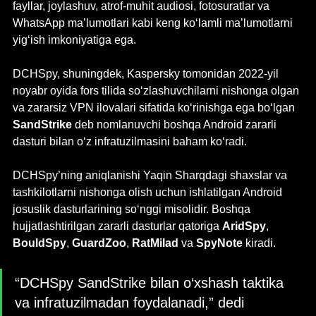
fayllar, joylashuv, atrof-muhit audiosi, fotosuratlar va 
WhatsApp ma’lumotlari kabi keng ko‘lamli ma’lumotlarni 
yig‘ish imkoniyatiga ega.
DCHSpy, shuningdek, Kaspersky tomonidan 2022-yil 
noyabr oyida fors tilida so‘zlashuvchilarni nishonga olgan 
va zararsiz VPN ilovalari sifatida ko‘rinishga ega bo‘lgan 
SandStrike
 deb nomlanuvchi boshqa Android zararli 
dasturi bilan o‘z infratuzilmasini baham ko‘radi.
DCHSpy’ning aniqlanishi Yaqin Sharqdagi shaxslar va 
tashkilotlarni nishonga olish uchun ishlatilgan Android 
josuslik dasturlarining so‘nggi misolidir. Boshqa 
hujjatlashtirilgan zararli dasturlar qatoriga 
AridSpy
, 
BouldSpy
, 
GuardZoo
, 
RatMilad
 va 
SpyNote
 kiradi.
“DCHSpy SandStrike bilan o‘xshash taktika 
va infratuzilmadan foydalanadi,” dedi 