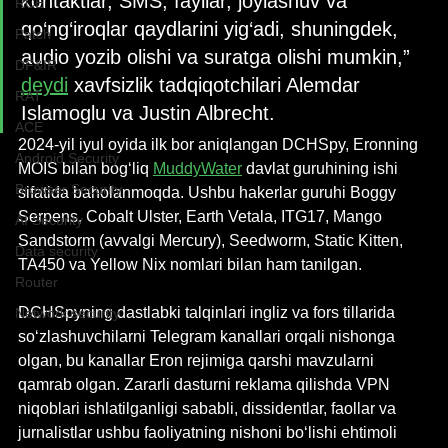
kontaktlar, SMS, fayllar, joylashuv va 
RCE
qo‘ng‘iroqlar qaydlarini yig‘adi, shuningdek, 
Patch
audio yozib olishi va suratga olishi mumkin,” 
DF&IR
deydi
 xavfsizlik tadqiqotchilari Alemdar 
RAT
Islamoglu va Justin Albrecht.
ACE
2024-yil iyul oyida ilk bor aniqlangan DCHSpy, Eronning 
Android Security
MOIS bilan bog‘liq 
MuddyWater
 davlat guruhining ishi 
Browser Security
sifatida baholanmoqda. Ushbu hakerlar guruhi Boggy 
Serpens, Cobalt Ulster, Earth Vetala, ITG17, Mango 
AI Security
Sandstorm (avvalgi Mercury), Seedworm, Static Kitten, 
Data security
TA450 va Yellow Nix nomlari bilan ham tanilgan.
Router
DCHSpyning dastlabki talqinlari ingliz va fors tillarida 
Network security
so‘zlashuvchilarni Telegram kanallari orqali nishonga 
olgan, bu kanallar Eron rejimiga qarshi mavzularni 
qamrab olgan. Zararli dasturni reklama qilishda VPN 
niqoblari ishlatilganligi sababli, dissidentlar, faollar va 
jurnalistlar ushbu faoliyatning nishoni bo‘lishi ehtimoli 