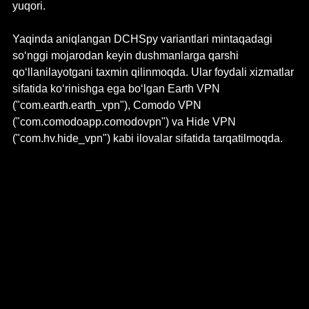
yuqori.
Yaqinda aniqlangan DCHSpy variantlari mintaqadagi 
so‘nggi mojarodan keyin dushmanlarga qarshi 
qo‘llanilayotgani taxmin qilinmoqda. Ular foydali xizmatlar 
sifatida ko‘rinishga ega bo‘lgan Earth VPN 
("com.earth.earth_vpn"), Comodo VPN 
("com.comodoapp.comodovpn") va Hide VPN 
("com.hv.hide_vpn") kabi ilovalar sifatida tarqatilmoqda.