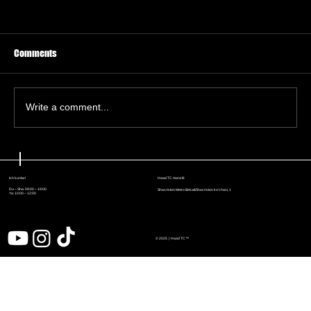
Comments
Write a comment...
Haker hibsga olinişi Microsoft
foydalanuvçilarni Windows qurilma IDsi orqali
Haad TC manzili:
Ish kunlari
kuzatişi mumkinligini körsatdi
Du – Sha: 09:00 – 19:00
Shaxriston Metro Bekati/Shaxriston ko'chasi, 1
Ya: 10:00 – 12:00
© 2025 | Haad
TC™