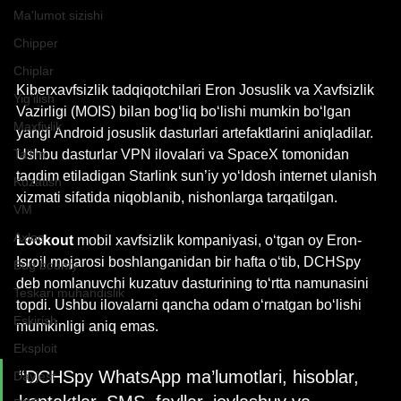
Ma'lumot sizishi
Chipper
Chiplar
Kiberxavfsizlik tadqiqotchilari Eron Josuslik va Xavfsizlik 
Yig'ilish
Vazirligi (MOIS) bilan bog‘liq bo‘lishi mumkin bo‘lgan 
Maxfiylik
yangi Android josuslik dasturlari artefaktlarini aniqladilar. 
Ta'lim
Ushbu dasturlar VPN ilovalari va SpaceX tomonidan 
taqdim etiladigan Starlink sun’iy yo‘ldosh internet ulanish 
Kuzatish
xizmati sifatida niqoblanib, nishonlarga tarqatilgan.
VM
Axloq
Lookout
 mobil xavfsizlik kompaniyasi, o‘tgan oy Eron-
Isroil mojarosi boshlanganidan bir hafta o‘tib, DCHSpy 
Bug bounty
deb nomlanuvchi kuzatuv dasturining to‘rtta namunasini 
Teskari muhandislik
topdi. Ushbu ilovalarni qancha odam o‘rnatgan bo‘lishi 
Eskirish
mumkinligi aniq emas.
Eksploit
“DCHSpy WhatsApp ma’lumotlari, hisoblar, 
Dayjest