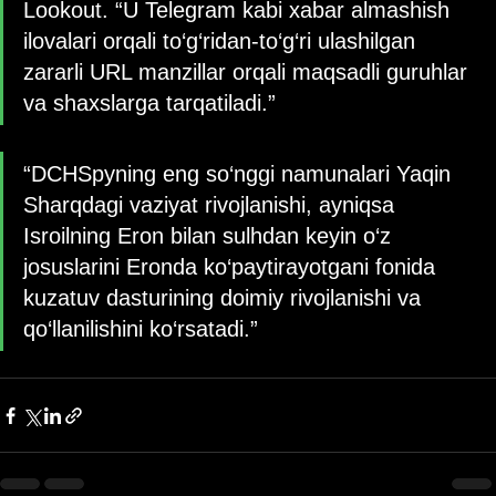
Lookout. “U Telegram kabi xabar almashish 
ilovalari orqali to‘g‘ridan-to‘g‘ri ulashilgan 
zararli URL manzillar orqali maqsadli guruhlar 
va shaxslarga tarqatiladi.”
“DCHSpyning eng so‘nggi namunalari Yaqin 
Sharqdagi vaziyat rivojlanishi, ayniqsa 
Isroilning Eron bilan sulhdan keyin o‘z 
josuslarini Eronda ko‘paytirayotgani fonida 
kuzatuv dasturining doimiy rivojlanishi va 
qo‘llanilishini ko‘rsatadi.”