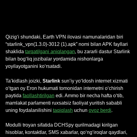
Qizig‘i shundaki, Earth VPN ilovasi namunalaridan biri 
“starlink_vpn(1.3.0)-3012 (1).apk” nomi bilan APK fayllari 
shaklida 
tarqatilgani aniqlangan
, bu zararli dastur Starlink 
bilan bog‘liq jozibalar yordamida nishonlarga 
yoyilayotganini ko‘rsatadi.
Ta’kidlash joizki, 
Starlink
 sun’iy yo‘ldosh internet xizmati 
o‘tgan oy Eron hukumati tomonidan internetni o‘chirish 
paytida 
faollashtirilgan
 edi. Ammo bir necha hafta o‘tib, 
mamlakat parlamenti ruxsatsiz faoliyat yuritish sababli 
uning foydalanilishini 
taqiqlash
 uchun 
ovoz berdi
.
Modulli troyan sifatida DCHSpy qurilmadagi kirilgan 
hisoblar, kontaktlar, SMS xabarlar, qo‘ng‘iroqlar qaydlari, 