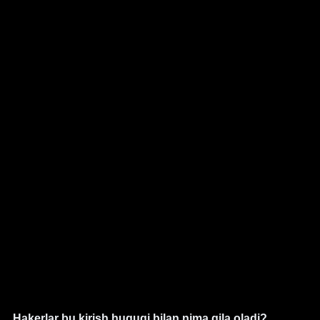
Hakerlar bu kirish huquqi bilan nima qila oladi?