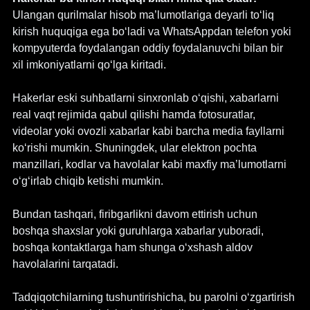
Ulangan qurilmalar hisob ma’lumotlariga deyarli to‘liq 
kirish huquqiga ega bo‘ladi va WhatsAppdan telefon yoki 
kompyuterda foydalangan oddiy foydalanuvchi bilan bir 
xil imkoniyatlarni qo‘lga kiritadi.
Hakerlar eski suhbatlarni sinxronlab o‘qishi, xabarlarni 
real vaqt rejimida qabul qilishi hamda fotosuratlar, 
videolar yoki ovozli xabarlar kabi barcha media fayllarni 
ko‘rishi mumkin. Shuningdek, ular elektron pochta 
manzillari, kodlar va havolalar kabi maxfiy ma’lumotlarni 
o‘g‘irlab chiqib ketishi mumkin.
Bundan tashqari, firibgarlikni davom ettirish uchun 
boshqa shaxslar yoki guruhlarga xabarlar yuboradi, 
boshqa kontaktlarga ham shunga o‘xshash aldov 
havolalarini tarqatadi.
Tadqiqotchilarning tushuntirishicha, bu parolni o‘zgartirish 