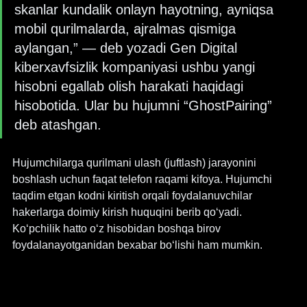
skanlar kundalik onlayn hayotning, ayniqsa 
mobil qurilmalarda, ajralmas qismiga 
aylangan,” — deb yozadi Gen Digital 
kiberxavfsizlik kompaniyasi ushbu yangi 
hisobni egallab olish harakati haqidagi 
hisobotida. Ular bu hujumni “GhostPairing” 
deb atashgan.
Hujumchilarga qurilmani ulash (juftlash) jarayonini 
boshlash uchun faqat telefon raqami kifoya. Hujumchi 
taqdim etgan kodni kiritish orqali foydalanuvchilar 
hakerlarga doimiy kirish huquqini berib qo‘yadi. 
Ko‘pchilik hatto o‘z hisobidan boshqa birov 
foydalanayotganidan bexabar bo‘lishi ham mumkin.