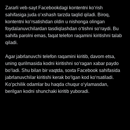
Zararli veb-sayt Facebookdagi kontentni ko‘rish 
sahifasiga juda o‘xshash tarzda taqlid qiladi. Biroq, 
kontentni ko‘rsatishdan oldin u nishonga olingan 
foydalanuvchilardan tasdiqlashdan o‘tishni so‘raydi. Bu 
sahifa parolni emas, faqat telefon raqamini kiritishni talab 
qiladi.
Agar jabrlanuvchi telefon raqamini kiritib, davom etsa, 
uning qurilmasida kodni kiritishni so‘ragan xabar paydo 
bo‘ladi. Shu bilan bir vaqtda, soxta Facebook sahifasida 
jabrlanuvchilar kiritishi kerak bo‘lgan kod ko‘rsatiladi. 
Ko‘pchilik odamlar bu haqda chuqur o‘ylamasdan, 
berilgan kodni shunchaki kiritib yuboradi.