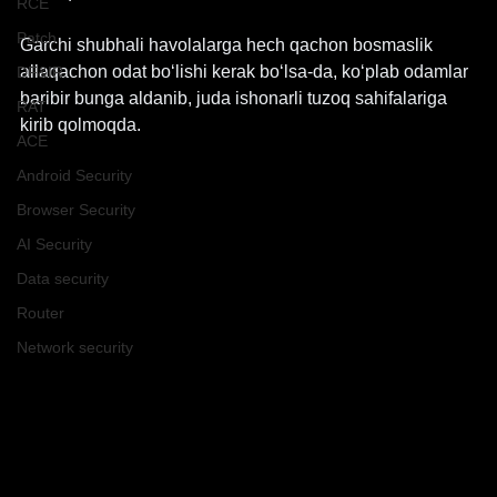
RCE
Patch
Garchi shubhali havolalarga hech qachon bosmaslik 
allaqachon odat bo‘lishi kerak bo‘lsa-da, ko‘plab odamlar 
DF&IR
baribir bunga aldanib, juda ishonarli tuzoq sahifalariga 
RAT
kirib qolmoqda.
ACE
Android Security
Browser Security
AI Security
Data security
Router
Network security