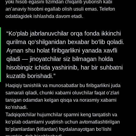
yoki hisob egasini tizimdan chiqarib yuborish kabi 
an’anaviy hisobni egallab olish usuli emas. Telefon 
odatdagidek ishlashda davom etadi.
“Ko‘plab jabrlanuvchilar orqa fonda ikkinchi 
qurilma qo‘shilganidan bexabar bo‘lib qoladi. 
Aynan shu holat firibgarlikni yanada xavfli 
qiladi — jinoyatchilar siz bilmagan holda 
hisobingiz ichida yashirinib, har bir suhbatni 
kuzatib borishadi.”
Haqiqiy tanishlik va munosabatlar bu firibgarlikni juda 
samarali qiladi, chunki xabarni oluvchilar faqat o‘zlari 
tanigan odamdan kelgan qisqa va norasmiy xabarni 
ko‘rishadi.
Tadqiqotchilar hujumchilar spamni keng tarqatish va 
ko‘plab odamlarni yuqtirish uchun avtomatlashtirilgan 
to‘plamlardan (kitlardan) foydalanayotgan bo‘lishi 