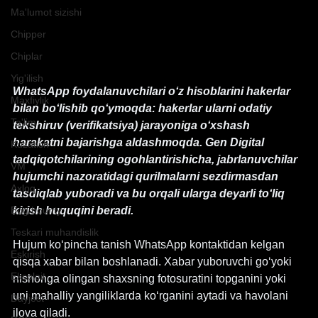
Ma'lumot sizishi
Chipper
Chiplar
Yig'ilish
WhatsApp foydalanuvchilari o‘z hisoblarini hakerlar 
Maxfiylik
bilan bo‘lishib qo‘ymoqda: hakerlar ularni odatiy 
Ta'lim
tekshiruv (verifikatsiya) jarayoniga o‘xshash 
harakatni bajarishga aldashmoqda. Gen Digital 
Kuzatish
tadqiqotchilarining ogohlantirishicha, jabrlanuvchilar 
VM
hujumchi nazoratidagi qurilmalarni sezdirmasdan 
Axloq
tasdiqlab yuboradi va bu orqali ularga deyarli to‘liq 
Bug bounty
kirish huquqini beradi.
Teskari muhandislik
Hujum ko‘pincha tanish WhatsApp kontaktidan kelgan 
Eskirish
qisqa xabar bilan boshlanadi. Xabar yuboruvchi go‘yoki 
Eksploit
nishonga olingan shaxsning fotosuratini topganini yoki 
uni mahalliy yangiliklarda ko‘rganini aytadi va havolani 
Dayjest
ilova qiladi.