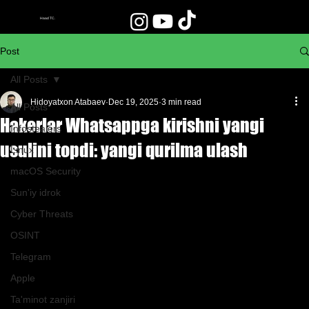
Haad TC.
Post
All Posts
Hidoyatxon Atabaev
Dec 19, 2025
3 min read
All Posts
Hakerlar Whatsappga kirishni yangi
Infostealers
usulini topdi: yangi qurilma ulash
Linux
macOS Security
Sun'iy idrok
Cyber Threats
OSINT
Telegram
Apple
Ta'minot zanjiri