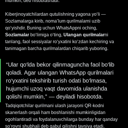
mumkin, deb hisoblashadi.
Kiberjinoyatchilardan qutulishning yagona yo‘li — 
Sozlamalarga kirib, noma’lum qurilmalarni uzib 
qo‘yishdir. Buning uchun WhatsAppni oching, 
Sozlamalar
 bo‘limiga o‘ting, 
Ulangan qurilmalar
ni 
tanlang, faol sessiyalar ro‘yxatini ko‘zdan kechiring va 
tanimagan barcha qurilmalardan chiqarib yuboring.
“Ular qo‘lda bekor qilinmaguncha faol bo‘lib 
qoladi. Agar ulangan WhatsApp qurilmalari 
ro‘yxatini tekshirib turish odati bo‘lmasa, 
hujumchi uzoq vaqt davomida ulanishda 
qolishi mumkin,” — deyiladi hisobotda.
Tadqiqotchilar qurilmani ulash jarayoni QR-kodni 
skanerlash orqali ham boshlanishi mumkinligidan 
ogohlantiradi va foydalanuvchilarga bunday har qanday 
so‘rovni shubhali deb qabul qilishni tavsiya etadi.