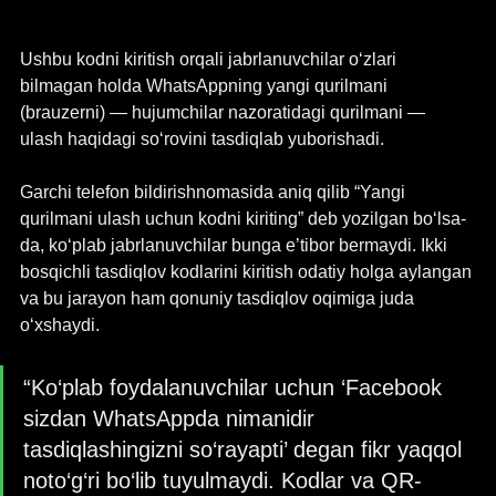
Ushbu kodni kiritish orqali jabrlanuvchilar o‘zlari 
bilmagan holda WhatsAppning yangi qurilmani 
(brauzerni) — hujumchilar nazoratidagi qurilmani — 
ulash haqidagi so‘rovini tasdiqlab yuborishadi.
Garchi telefon bildirishnomasida aniq qilib “Yangi 
qurilmani ulash uchun kodni kiriting” deb yozilgan bo‘lsa-
da, ko‘plab jabrlanuvchilar bunga e’tibor bermaydi. Ikki 
bosqichli tasdiqlov kodlarini kiritish odatiy holga aylangan 
va bu jarayon ham qonuniy tasdiqlov oqimiga juda 
o‘xshaydi.
“Ko‘plab foydalanuvchilar uchun ‘Facebook 
sizdan WhatsAppda nimanidir 
tasdiqlashingizni so‘rayapti’ degan fikr yaqqol 
noto‘g‘ri bo‘lib tuyulmaydi. Kodlar va QR-