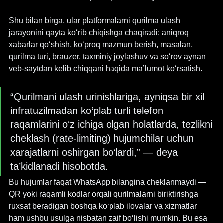
Shu bilan birga, ular platformalarni qurilma ulash 
jarayonini qayta ko‘rib chiqishga chaqiradi: aniqroq 
xabarlar qo‘shish, ko‘proq mazmun berish, masalan, 
qurilma turi, brauzer, taxminiy joylashuv va so‘rov aynan 
veb-saytdan kelib chiqqani haqida ma’lumot ko‘rsatish.
“Qurilmani ulash urinishlariga, ayniqsa bir xil 
infratuzilmadan ko‘plab turli telefon 
raqamlarini o‘z ichiga olgan holatlarda, tezlikni 
cheklash (rate-limiting) hujumchilar uchun 
xarajatlarni oshirgan bo‘lardi,” — deya 
ta’kidlanadi hisobotda.
Bu hujumlar faqat WhatsApp bilangina cheklanmaydi — 
QR yoki raqamli kodlar orqali qurilmalarni biriktirishga 
ruxsat beradigan boshqa ko‘plab ilovalar va xizmatlar 
ham ushbu usulga nisbatan zaif bo‘lishi mumkin. Bu esa 