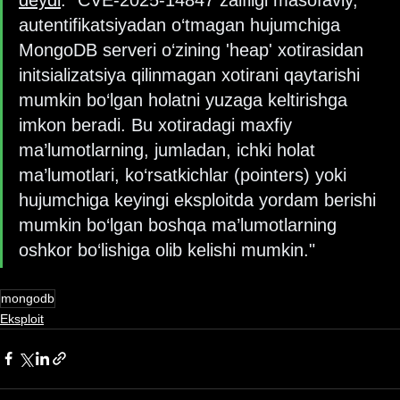
autentifikatsiyadan o‘tmagan hujumchiga 
MongoDB serveri o‘zining 'heap' xotirasidan 
initsializatsiya qilinmagan xotirani qaytarishi 
mumkin bo‘lgan holatni yuzaga keltirishga 
imkon beradi. Bu xotiradagi maxfiy 
ma’lumotlarning, jumladan, ichki holat 
ma’lumotlari, ko‘rsatkichlar (pointers) yoki 
hujumchiga keyingi eksploitda yordam berishi 
mumkin bo‘lgan boshqa ma’lumotlarning 
oshkor bo‘lishiga olib kelishi mumkin."
mongodb
Eksploit