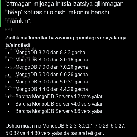
RCE
o‘tmagan mijozga initsializatsiya qilinmagan 
Patch
'heap' xotirasini o‘qish imkonini berishi 
mumkin".
DF&IR
RAT
Zaiflik ma’lumotlar bazasining quyidagi versiyalariga 
ACE
ta’sir qiladi:
Android Security
MongoDB 8.2.0 dan 8.2.3 gacha
Browser Security
MongoDB 8.0.0 dan 8.0.16 gacha
MongoDB 7.0.0 dan 7.0.26 gacha
AI Security
MongoDB 6.0.0 dan 6.0.26 gacha
Data security
MongoDB 5.0.0 dan 5.0.31 gacha
Router
MongoDB 4.4.0 dan 4.4.29 gacha
Network security
Barcha MongoDB Server v4.2 versiyalari
Barcha MongoDB Server v4.0 versiyalari
Barcha MongoDB Server v3.6 versiyalari
Ushbu muammo MongoDB 8.2.3, 8.0.17, 7.0.28, 6.0.27, 
5.0.32 va 4.4.30 versiyalarida bartaraf etilgan.