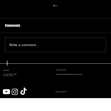
Comments
Write a comment...
TP-Link yuqori darajadagi router zaifliklarini
tuzatdi
Haad TC manzili:
Ish kunlari
Du – Sha: 09:00 – 19:00
Shaxriston Metro Bekati/Shaxriston ko'chasi, 1
Ya: 10:00 – 12:00
© 2025 | Haad
TC™