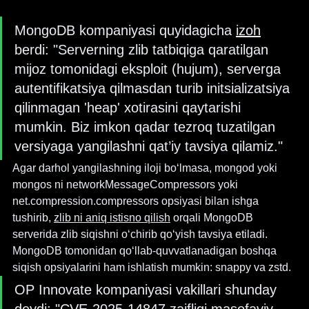
MongoDB kompaniyasi quyidagicha 
izoh
berdi: "Serverning zlib tatbiqiga qaratilgan 
mijoz tomonidagi eksploit (hujum), serverga 
autentifikatsiya qilmasdan turib initsializatsiya 
qilinmagan 'heap' xotirasini qaytarishi 
mumkin. Biz imkon qadar tezroq tuzatilgan 
versiyaga yangilashni qat’iy tavsiya qilamiz."
Agar darhol yangilashning iloji bo‘lmasa, mongod yoki 
mongos ni networkMessageCompressors yoki 
net.compression.compressors opsiyasi bilan ishga 
tushirib, 
zlib ni aniq istisno qilish
 orqali MongoDB 
serverida zlib siqishni o‘chirib qo‘yish tavsiya etiladi. 
MongoDB tomonidan qo‘llab-quvvatlanadigan boshqa 
siqish opsiyalarini ham ishlatish mumkin: snappy va zstd.
OP Innovate kompaniyasi vakillari shunday 
deydi
: "CVE-2025-14847 zaifligi masofaviy, 