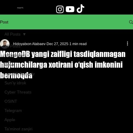
Haad TC.
Post
All Posts
Hidoyatxon Atabaev
Dec 27, 2025
1 min read
All Posts
MongoDB yangi zaifligi tasdiqlanmagan
Infostealers
hujumchilarga xotirani o‘qish imkonini
Linux
bermoqda
macOS Security
Sun'iy idrok
Cyber Threats
OSINT
Telegram
Apple
Ta'minot zanjiri