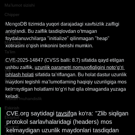
Ma'lumot sizishi
Chipper
MongoDB tizimida yuqori darajadagi xavfsizlik zaifligi 
Chiplar
aniqlandi. Bu zaiflik tasdiqlovdan o‘tmagan 
Yig'ilish
foydalanuvchilarga "initialize" qilinmagan "heap" 
Maxfiylik
xotirasini o‘qish imkonini berishi mumkin.
Ta'lim
CVE-2025-14847 (CVSS balli: 8.7) sifatida qayd etilgan 
Kuzatish
ushbu zaiflik, 
uzunlik parametri nomuvofiqligini noto‘g‘ri 
VM
ishlash holati
 sifatida ta’riflangan. Bu holat dastur uzunlik 
Axloq
maydoni tegishli ma’lumotlarning haqiqiy uzunligiga mos 
kelmaydigan holatlarni to‘g‘ri hal qila olmaganda yuzaga 
Bug bounty
keladi.
Teskari muhandislik
Eskirish
CVE.org
 saytidagi 
tavsif
ga ko‘ra: "Zlib siqilgan 
Eksploit
protokol sarlavhalaridagi (headers) mos 
Dayjest
kelmaydigan uzunlik maydonlari tasdiqdan 