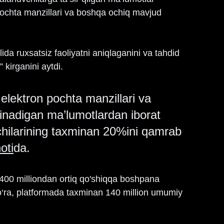
n pochta manzillari va boshqa ochiq mavjud 
 ruxsatsiz faoliyatni aniqlaganini va tahdid 
kirganini aytdi.
 elektron pochta manzillari va 
rinadigan ma’lumotlardan iborat 
hilarining taxminan 20%ini qamrab 
oti
da.
 400 milliondan ortiq qo'shiqqa boshpana 
o‘ra, platformada taxminan 140 million umumiy 