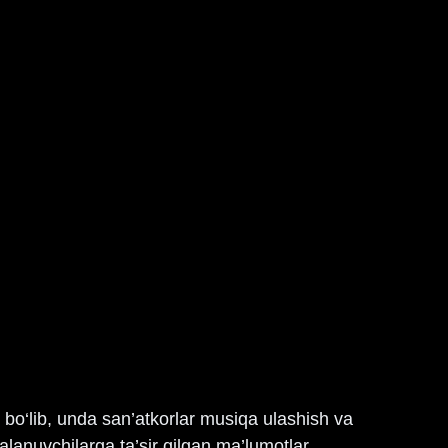
bo‘lib, unda san’atkorlar musiqa ulashish va 
alanuvchilarga ta’sir qilgan ma’lumotlar 