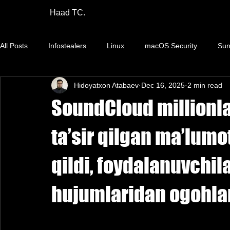
Haad TC.
All Posts
Infostealers
Linux
macOS Security
Sun
Hidoyatxon Atabaev
Dec 16, 2025
2 min read
Apple
Ta'minot zanjiri
Ma'lumot sizishi
Chipper
SoundCloud millionl
VM
Axloq
Bug bounty
Teskari muhandislik
ta’sir qilgan ma’lumo
qildi, foydalanuvchil
DF&IR
RAT
ACE
Android Security
Browser
hujumlaridan ogohlan