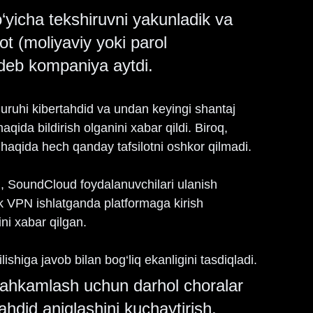
o‘yicha tekshiruvni yakunladik va 
t (moliyaviy yoki parol 
 deb kompaniya aytdi.
uruhi kibertahdid va undan keyingi shantaj 
aqida bildirish olganini xabar qildi. Biroq, 
qida hech qanday tafsilotni oshkor qilmadi.
in, SoundCloud foydalanuvchilari ulanish 
 VPN ishlatganda platformaga kirish 
ni xabar qilgan.
iga javob bilan bog‘liq ekanligini tasdiqladi.
tahkamlash uchun darhol choralar 
ahdid aniqlashini kuchaytirish, 