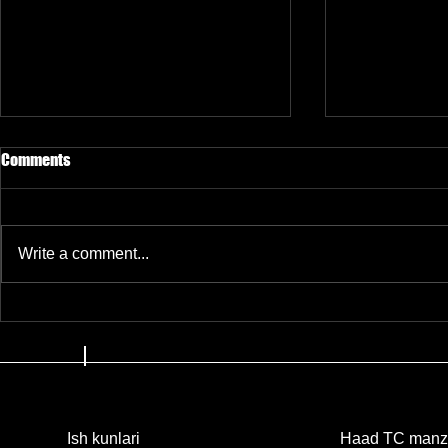
Comments
Write a comment...
22.6 milliard yozuv sizdirildi:
Telegram pro
Telegramdan 1.7 milliard
foydalanuvchi
imkonini beru
sizdirib kel
Haad TC manzi
Ish kunlari