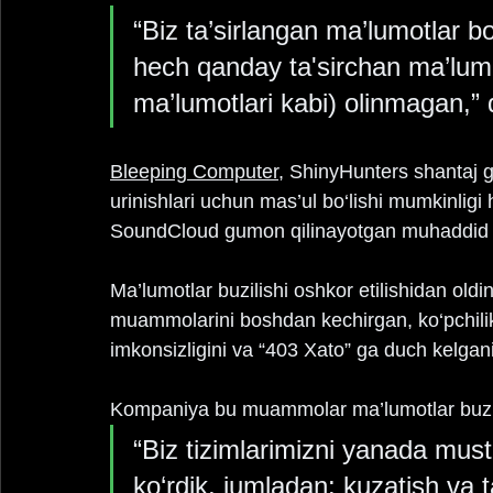
“Biz ta’sirlangan ma’lumotlar b
hech qanday ta'sirchan ma’lumo
ma’lumotlari kabi) olinmagan,”
Bleeping Computer
, ShinyHunters shantaj g
urinishlari uchun mas’ul bo‘lishi mumkinligi h
SoundCloud gumon qilinayotgan muhaddid ha
Ma’lumotlar buzilishi oshkor etilishidan old
muammolarini boshdan kechirgan, ko‘pchilik
imkonsizligini va “403 Xato” ga duch kelgani
Kompaniya bu muammolar ma’lumotlar buzilish
“Biz tizimlarimizni yanada mus
ko‘rdik, jumladan: kuzatish va t