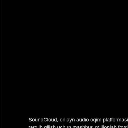
SoundCloud, onlayn audio oqim platformasi 
targ‘ib qilish uchun mashhur, millionlab foyd