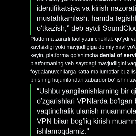
identifikatsiya va kirish nazorati
mustahkamlash, hamda tegishli 
o‘tkazish,” deb aytdi SoundClo
Platforma zararli faoliyatni cheklab qo’ydi
xavfsizligi yoki mavjudligiga doimiy xavf yo
keyin, platforma qo’shimcha 
denial of serv
platformaning veb-saytdagi mavjudligini va
foydalanuvchilarga katta ma’lumotlar buzilis
phishing hujumlaridan xabardor bo’lishni tav
“Ushbu yangilanishlarning bir qi
o’zgarishlari VPNlarda bo’lgan 
vaqtinchalik ulanish muammolari
VPN bilan bog’liq kirish muammo
ishlamoqdamiz.”