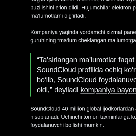
buzilishini e’lon qildi. Hujumchilar elektro
ma’lumotlarni o‘g‘irladi.
Kompaniya yaqinda yordamchi xizmat panelida
guruhining “ma’lum cheklangan ma’lumotga” 
“Ta’sirlangan ma’lumotlar faqat
SoundCloud profilida ochiq ko‘
bo‘lib, SoundCloud foydalanuvc
oldi,” deyiladi 
kompaniya bayon
SoundCloud 40 million global ijodkorlardan
hisoblanadi. Uchinchi tomon taxminlariga k
foydalanuvchi bo‘lishi mumkin.