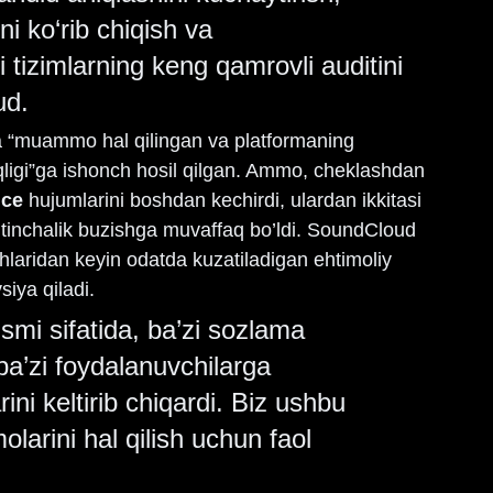
ni ko‘rib chiqish va 
tizimlarning keng qamrovli auditini 
ud.
 va “muammo hal qilingan va platformaning 
’qligi”ga ishonch hosil qilgan. Ammo, cheklashdan 
ice 
hujumlarini boshdan kechirdi, ulardan ikkitasi 
qtinchalik buzishga muvaffaq bo’ldi. SoundCloud 
hlaridan keyin odatda kuzatiladigan ehtimoliy 
siya qiladi.
smi sifatida, ba’zi sozlama 
ba’zi foydalanuvchilarga 
ni keltirib chiqardi. Biz ushbu 
larini hal qilish uchun faol 