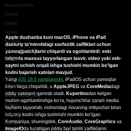
Ma'lumot sizishi
Chipper
Chiplar
Yig'ilish
Apple dushanba kuni macOS, iPhone va iPad 
Maxfiylik
dasturiy ta'minotidagi xavfsizlik zaifliklari uchun 
Ta'lim
yamoq(patch)larni chiqardi va ogohlantirdi: eski 
talqinda maxsus tayyorlangan tasvir, video yoki veb-
Kuzatish
saytni ochish orqali ishga tushishi mumkin bo‘lgan 
VM
kodni bajarish xatolari mavjud.
Axloq
Yangi 
iOS 18.5 yangilanishi
, iPadOS uchun yamoqlar 
bilan birga chiqarildi, u 
AppleJPEG
 va 
CoreMedia
dagi 
Bug bounty
jiddiy xatolarni qamrab oladi. 
Kupertino
dan kelgan 
Teskari muhandislik
muhim ogohlantirishga ko‘ra, hujumchilar zararli media 
Eskirish
fayllarni tayyorlab, nishondagi ilovaning imtiyozlari bilan 
Eksploit
ixtiyoriy kodni ishga tushirishi mumkin boʻlgan.
Kompaniya, shuningdek, 
CoreAudio
, 
CoreGraphics
 va 
Dayjest
ImageIO
da tuzatilgan jiddiy fayl tahlili zaifliklarini 