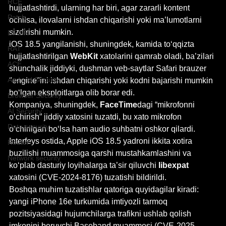
RCE
hujjatlashtirdi, ularning har biri, agar zararli kontent 
Patch
ochilsa, ilovalarni ishdan chiqarishi yoki ma’lumotlarni 
sizdirishi mumkin.
DF&IR
iOS 18.5 yangilanishi, shuningdek, kamida toʻqqizta 
RAT
hujjatlashtirilgan 
WebKit
 xatolarini qamrab oladi, ba’zilari 
ACE
shunchalik jiddiyki, dushman veb-saytlar Safari brauzer 
Android Security
"engine"ini ishdan chiqarishi yoki kodni bajarishi mumkin 
bo‘lgan eksploitlarga olib borar edi.
Browser Security
Kompaniya, shuningdek,
 FaceTime
dagi “mikrofonni 
AI Security
o‘chirish” jiddiy xatosini tuzatdi, bu xato mikrofon 
Data security
o‘chirilgan bo‘lsa ham audio suhbatni oshkor qilardi.
Interfeys ostida, Apple iOS 18.5 yadroni ikkita xotira 
Router
buzilishi muammosiga qarshi mustahkamlashini va 
Network security
ko‘plab dasturiy loyihalarga ta’sir qiluvchi 
libexpat
xatosini (CVE-2024-8176) tuzatishi bildirildi.
Boshqa muhim tuzatishlar qatoriga quyidagilar kiradi: 
yangi iPhone 16e turkumida imtiyozli tarmoq 
pozitsiyasidagi hujumchilarga trafikni ushlab qolish 
imkonini beruvchi Baseband muammosi (CVE-2025-