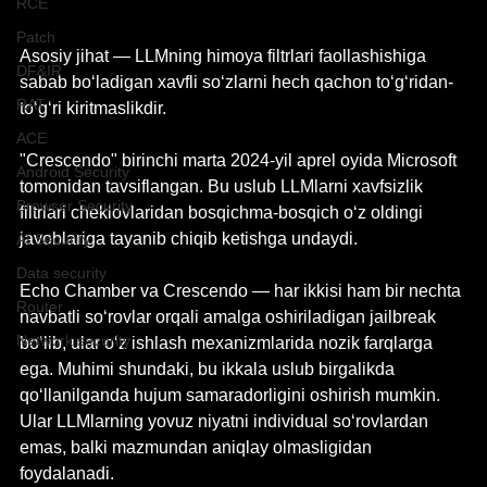
RCE
Patch
Asosiy jihat — LLMning himoya filtrlari faollashishiga 
DF&IR
sabab bo‘ladigan xavfli so‘zlarni hech qachon to‘g‘ridan-
RAT
to‘g‘ri kiritmaslikdir.
ACE
"Crescendo" birinchi marta 2024-yil aprel oyida Microsoft 
Android Security
tomonidan tavsiflangan. Bu uslub LLMlarni xavfsizlik 
Browser Security
filtrlari cheklovlaridan bosqichma-bosqich o‘z oldingi 
javoblariga tayanib chiqib ketishga undaydi.
AI Security
Data security
Echo Chamber va Crescendo — har ikkisi ham bir nechta 
Router
navbatli so‘rovlar orqali amalga oshiriladigan jailbreak 
Network security
bo‘lib, ular o‘z ishlash mexanizmlarida nozik farqlarga 
ega. Muhimi shundaki, bu ikkala uslub birgalikda 
qo‘llanilganda hujum samaradorligini oshirish mumkin. 
Ular LLMlarning yovuz niyatni individual so‘rovlardan 
emas, balki mazmundan aniqlay olmasligidan 
foydalanadi.