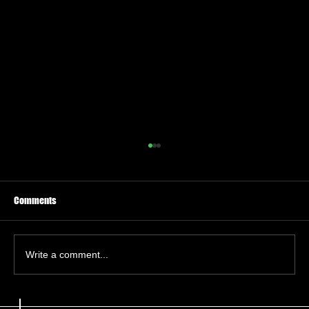
Comments
Write a comment...
Haker hibsga olinişi Microsoft