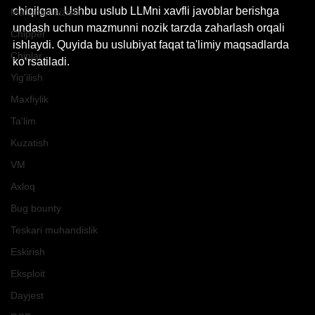
chiqilgan. Ushbu uslub LLMni xavfli javoblar berishga 
Ma'lumot sizishi
undash uchun mazmunni nozik tarzda zaharlash orqali 
Chipper
ishlaydi. Quyida bu uslubiyat faqat ta'limiy maqsadlarda 
Chiplar
ko‘rsatiladi.
Yig'ilish
Maxfiylik
Ta'lim
Kuzatish
VM
Axloq
Bug bounty
Teskari muhandislik
Eskirish
Eksploit
Dayjest