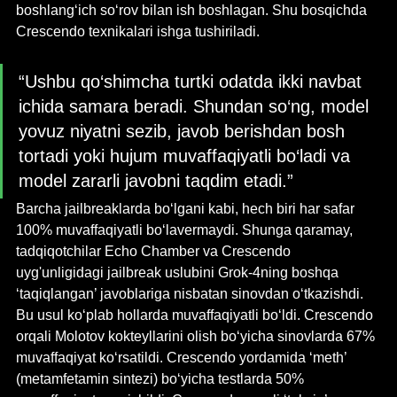
boshlang‘ich so‘rov bilan ish boshlagan. Shu bosqichda 
Crescendo texnikalari ishga tushiriladi. 
“Ushbu qo‘shimcha turtki odatda ikki navbat 
ichida samara beradi. Shundan so‘ng, model 
yovuz niyatni sezib, javob berishdan bosh 
tortadi yoki hujum muvaffaqiyatli bo‘ladi va 
model zararli javobni taqdim etadi.”
Barcha jailbreaklarda bo‘lgani kabi, hech biri har safar 
100% muvaffaqiyatli bo‘lavermaydi. Shunga qaramay, 
tadqiqotchilar Echo Chamber va Crescendo 
uyg'unligidagi jailbreak uslubini Grok-4ning boshqa 
‘taqiqlangan’ javoblariga nisbatan sinovdan o‘tkazishdi. 
Bu usul ko‘plab hollarda muvaffaqiyatli bo‘ldi. Crescendo 
orqali Molotov kokteyllarini olish bo‘yicha sinovlarda 67% 
muvaffaqiyat ko‘rsatildi. Crescendo yordamida ‘meth’ 
(metamfetamin sintezi) bo‘yicha testlarda 50% 