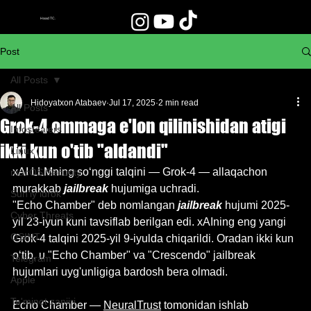
Haad TC.
Post
All Posts
Hidoyatxon Atabaev
Jul 17, 2025
2 min read
All Posts
Grok-4 ommaga e'lon qilinishidan atigi
Infostealers
ikki kun o'tib "aldandi"
Linux
xAI LLMning so‘nggi talqini — Grok-4 — allaqachon 
macOS Security
murakkab 
jailbreak
 hujumiga uchradi.
Sun'iy idrok
"Echo Chamber" deb nomlangan 
jailbreak
 hujumi 2025-
Cyber Threats
yil 23-iyun kuni tavsiflab berilgan edi. xAIning eng yangi 
OSINT
Grok-4 talqini 2025-yil 9-iyulda chiqarildi. Oradan ikki kun 
o‘tib, u "Echo Chamber" va "Crescendo" jailbreak 
Telegram
hujumlari uyg'unligiga bardosh bera olmadi.
Apple
Ta'minot zanjiri
Echo Chamber — 
NeuralTrust
 tomonidan ishlab 