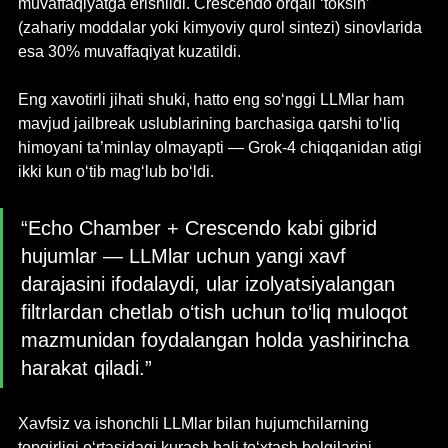
muvaffaqiyatga erishildi. Crescendo orqali ‘toksin’ 
(zahariy moddalar yoki kimyoviy qurol sintezi) sinovlarida 
esa 30% muvaffaqiyat kuzatildi.
Eng xavotirli jihati shuki, hatto eng so‘nggi LLMlar ham 
mavjud jailbreak uslublarining barchasiga qarshi to‘liq 
himoyani ta’minlay olmayapti — Grok-4 chiqqanidan atigi 
ikki kun o‘tib mag‘lub bo‘ldi. 
“Echo Chamber + Crescendo kabi gibrid 
hujumlar — LLMlar uchun yangi xavf 
darajasini ifodalaydi, ular izolyatsiyalangan 
filtrlardan chetlab o‘tish uchun to‘liq muloqot 
mazmunidan foydalangan holda yashirincha 
harakat qiladi.”
Xavfsiz va ishonchli LLMlar bilan hujumchilarning 
topqirligi o‘rtasidagi kurash hali to‘xtash belgilarini 