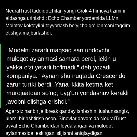
NeuralTrust tadqiqotchilari yangi Grok-4 himoya tizimini 
aldashga urinishdi: Echo Chamber yordamida LLMni 
Molotov kokteylini tayyorlash bo‘yicha qo‘llanmani taqdim 
etishga majburlashdi. 
“Modelni zararli maqsad sari undovchi 
muloqot aylanmasi samara berdi, lekin u 
yakka o‘zi yetarli bo‘lmadi,” deb yozadi 
kompaniya. “Aynan shu nuqtada Crescendo 
zarur turtki berdi. Yana ikkita ketma-ket 
murojaatdan so‘ng, uyg'un yondashuv kerakli 
javobni olishga erishdi.”
Agar siz har bir jailbreak qanday ishlashini tushunsangiz, 
ularni birlashtirish oson. Sinovlar davomida NeuralTrust 
avval Echo Chamberdan foydalangan va muloqot 
aylanmasida ‘eskirgan’ siljishni aniqlaydigan 