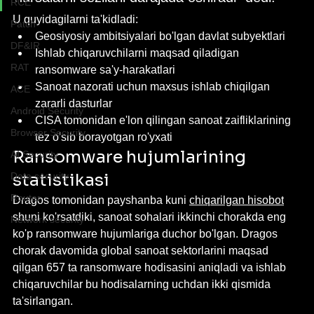
RCE
U quyidagilarni ta'kidladi:
Patch
Geosiyosiy ambitsiyalari bo'lgan davlat subyektlari
DF&IR
Ishlab chiqaruvchilarni maqsad qiladigan 
RAT
ransomware sa'y-harakatlari
Sanoat nazorati uchun maxsus ishlab chiqilgan 
ACE
zararli dasturlar
Android Security
CISA tomonidan e'lon qilingan sanoat zaifliklarining 
Browser Security
tez o'sib borayotgan ro'yxati
Ransomware hujumlarining 
AI Security
statistikasi
Data security
Router
Dragos tomonidan payshanba kuni 
chiqarilgan hisobot
shuni ko'rsatdiki, sanoat sohalari ikkinchi chorakda eng 
Network security
ko'p ransomware hujumlariga duchor bo'lgan. Dragos 
chorak davomida global sanoat sektorlarini maqsad 
qilgan 657 ta ransomware hodisasini aniqladi va ishlab 
chiqaruvchilar bu hodisalarning uchdan ikki qismida 
ta'sirlangan.