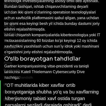
texnologik investitsiyalarining asosiy omili deb aytishadi. 
Ma'lumot sizishi
Bundan tashqari, ishlab chiqaruvchilarning deyarli 
Chipper
uchdan ikki qismi o'zlarining operatsion texnologiyalari 
uchun xavfsizlik platformasini qabul qilgan, yana uchdan 
Chiplar
bir qismi esa keyingi besh yil ichida bunday dasturni joriy 
Yig'ilish
etishni rejalashtirmoqda.
Maxfiylik
Ishlab chiqarish kompaniyalarida kibertexnologiya yoki IT 
mutaxassislarining 60 foizdan ko'pi keyingi 12 oy ichida 
Ta'lim
xavfsizlikni yaxshilash uchun sun'iy idrok yoki mashinani 
Kuzatish
o'rganishni joriy etishni rejalashtirmoqda.
VM
O'sib borayotgan tahdidlar
Axloq
Gartner kompaniyasining vitse-prezidenti va taniqli 
Bug bounty
tahlilchisi Katell Thielemann Cybersecurity Dive 
Teskari muhandislik
nashrigа: 
"OT muhitlarida kiber xavflar ortib 
Eskirish
borayotganiga shubha yo'q va bu xavflarning 
Eksploit
kiberjismoniy tabiati xavf ostida turgan 
Dayjest
narsalarni sezilarli darajada oshiradi" dedi.