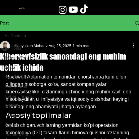
Haad TC.
Post
All Posts
Hidoyatxon Atabaev
Aug 25, 2025
1 min read
All Posts
Kiberxavfsizlik sanoatdagi eng muhim
Infostealers
uchlik ichida
Linux
Rockwell Automation tomonidan chorshanba kuni 
e'lon 
macOS Security
qilingan
 hisobotga ko'ra, sanoat kompaniyalari 
Sun'iy idrok
kiberxavfsizlikni o'zlarining uchinchi eng muhim xavfi deb 
Cyber Threats
hisoblaydilar, u  inflyatsiya va iqtisodiy o'sishdan keyingi 
OSINT
o'rindagi eng ahamiyatli jihatga aylangan.
Asosiy topilmalar
Telegram
Apple
Ishlab chiqaruvchilarning yarmidan ko'pi operatsion 
texnologiya (OT) tasarruflarini himoya qilishni o'zlarining 
Ta'minot zanjiri