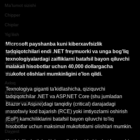
Ma'lumot sizishi
Chipper
Chiplar
Yig'ilish
Microsoft payshanba kuni kiberxavfsizlik 
Maxfiylik
tadqiqotchilari endi .NET freymuorki va unga bog'liq 
Ta'lim
texnologiyalardagi zaifliklarni batafsil bayon qiluvchi 
Kuzatish
malakali hisobotlar uchun 40,000 dollargacha 
VM
mukofot olishlari mumkinligini e'lon qildi.
Axloq
Texnologiya giganti ta'kidlashicha, qiziquvchi 
Bug bounty
tadqiqotchilar .NET va 
ASP.NET
 Core (shu jumladan 
Teskari muhandislik
Blazor va Aspire)dagi tanqidiy (critical) darajadagi 
masofaviy kod bajarish (RCE) yoki imtiyozlarni oshirish 
Eskirish
(EoP) kamchiliklarini batafsil bayon qiluvchi to'liq 
Eksploit
hisobotlar uchun maksimal mukofotlarni olishlari mumkin.
Dayjest