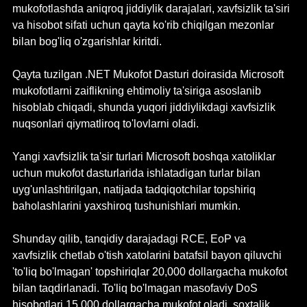
mukofotlashda aniqroq jiddiylik darajalari, xavfsizlik ta'siri 
va hisobot sifati uchun qayta ko'rib chiqilgan mezonlar 
bilan bog'liq o'zgarishlar kiritdi.
Qayta tuzilgan .NET Mukofot Dasturi doirasida Microsoft 
mukofotlarni zaiflikning ehtimoliy ta'siriga asoslanib 
hisoblab chiqadi, shunda yuqori jiddiylikdagi xavfsizlik 
nuqsonlari qiymatliroq to'lovlarni oladi.
Yangi xavfsizlik ta'sir turlari Microsoft boshqa xatoliklar 
uchun mukofot dasturlarida ishlatadigan turlar bilan 
uyg'unlashtirilgan, natijada tadqiqotchilar topshiriq 
baholashlarini yaxshiroq tushunishlari mumkin.
Shunday qilib, tanqidiy darajadagi RCE, EoP va 
xavfsizlik chetlab o'tish xatolarini batafsil bayon qiluvchi 
'to'liq bo'lmagan' topshiriqlar 20,000 dollargacha mukofot 
bilan taqdirlanadi. To'liq bo'lmagan masofaviy DoS 
hisobotlari 15,000 dollargacha mukofot oladi, soxtalik, 