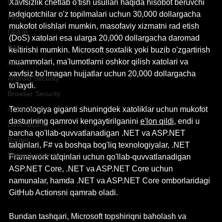
RCE
Xavfsizlik chetlab o'tish usullari haqida hisobot beruvchi 
tadqiqotchilar o'z topilmalari uchun 30,000 dollargacha 
Patch
mukofot olishlari mumkin, masofaviy xizmatni rad etish 
DF&IR
(DoS) xatolari esa ularga 20,000 dollargacha daromad 
RAT
keltirishi mumkin. Microsoft soxtalik yoki buzib o'zgartirish 
muammolari, ma'lumotlarni oshkor qilish xatolari va 
ACE
xavfsiz bo'lmagan hujjatlar uchun 20,000 dollargacha 
Android Security
to'laydi.
Browser Security
Texnologiya giganti shuningdek xatoliklar uchun mukofot 
AI Security
dasturining qamrovi kengaytirilganini 
e'lon qildi
, endi u 
Data security
barcha qo'llab-quvvatlanadigan .NET va 
ASP.NET
Router
talqinlari, F# va boshqa bog'liq texnologiyalar, .NET 
Network security
Framework talqinlari uchun qo'llab-quvvatlanadigan 
ASP.NET
 Core, .NET va 
ASP.NET
 Core uchun 
namunalar, hamda .NET va 
ASP.NET
 Core omborlaridagi 
GitHub Actionsni qamrab oladi.
Bundan tashqari, Microsoft topshiriqni baholash va 