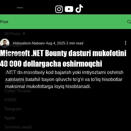
Haad TC.
Post
All Posts
Hidoyatxon Atabaev
Aug 4, 2025
2 min read
All Posts
Microsoft .NET Bounty dasturi mukofotini
Infostealers
40 000 dollargacha oshirmoqchi
Linux
.NET da masofaviy kod bajarish yoki imtiyozlarni oshirish 
macOS Security
xatolarini batafsil bayon qiluvchi to'g'ri va to'liq hisobotlar 
Sun'iy idrok
maksimal mukofotlarga loyiq hisoblanadi.
Cyber Threats
OSINT
Telegram
Apple
Ta'minot zanjiri