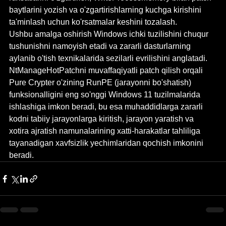
baytlarini yozish va o'zgartirishlarning kuchga kirishini 
ta'minlash uchun ko'rsatmalar keshini tozalash.
Ushbu amalga oshirish Windows ichki tuzilishini chuqur 
tushunishni namoyish etadi va zararli dasturlarning 
aylanib o'tish texnikalarida sezilarli evrilishini anglatadi.
NtManageHotPatchni muvaffaqiyatli patch qilish orqali 
Pure Crypter o'zining RunPE (jarayonni bo'shatish) 
funksionalligini eng so'nggi Windows 11 tuzilmalarida 
ishlashiga imkon beradi, bu esa muhaddidlarga zararli 
kodni tabiiy jarayonlarga kiritish, jarayon yaratish va 
xotira ajratish namunalarining xatti-harakatlar tahliliga 
tayanadigan xavfsizlik yechimlaridan qochish imkonini 
beradi.