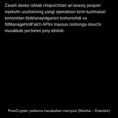
Zararli dastur ishlab chiquvchilari an'anaviy jarayon 
injekshn usullarining yangi operatsion tizim tuzilmalari 
tomonidan bloklanayotganini tushunishdi va 
NtManageHotPatch APIni maxsus nishonga oluvchi 
murakkab yechimni joriy etishdi.
PureCrypter yuklama harakatlari menyusi (Manba – Esentire)