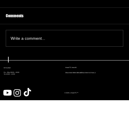
Comments
Write a comment...
Haker hibsga olinişi Microsoft
foydalanuvçilarni Windows qurilma IDsi orqali
Haad TC manzili:
Ish kunlari
kuzatişi mumkinligini körsatdi
Du – Sha: 09:00 – 19:00
Shaxriston Metro Bekati/Shaxriston ko'chasi, 1
Ya: 10:00 – 12:00
© 2025 | Haad
TC™