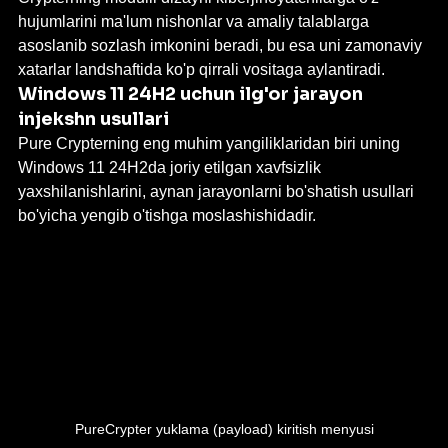
hujumlarini ma'lum nishonlar va amaliy talablarga 
asoslanib sozlash imkonini beradi, bu esa uni zamonaviy 
xatarlar landshaftida ko'p qirrali vositaga aylantiradi.
Windows 11 24H2 uchun ilg'or jarayon 
injekshn usullari
Pure Crypterning eng muhim yangiliklaridan biri uning 
Windows 11 24H2da joriy etilgan xavfsizlik 
yaxshilanishlarini, aynan jarayonlarni bo'shatish usullari 
bo'yicha yengib o'tishga moslashishidadir.
PureCrypter yuklama (payload) kiritish menyusi