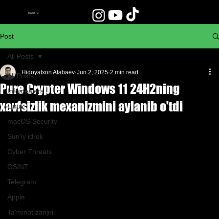
Haad TC.
Post
All Posts
Hidoyatxon Atabaev
Jun 2, 2025
2 min read
All Posts
Pure Crypter Windows 11 24H2ning
Infostealers
xavfsizlik mexanizmini aylanib o'tdi
Linux
macOS Security
Sun'iy idrok
Cyber Threats
OSINT
Telegram
Apple
Ta'minot zanjiri