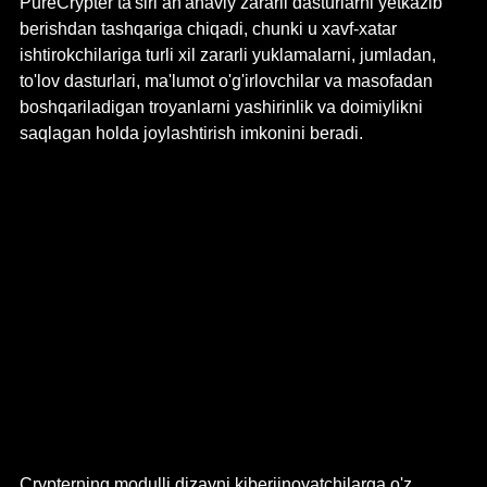
PureCrypter ta'siri an'anaviy zararli dasturlarni yetkazib 
berishdan tashqariga chiqadi, chunki u xavf-xatar 
ishtirokchilariga turli xil zararli yuklamalarni, jumladan, 
to'lov dasturlari, ma'lumot o'g'irlovchilar va masofadan 
boshqariladigan troyanlarni yashirinlik va doimiylikni 
saqlagan holda joylashtirish imkonini beradi.
Crypterning modulli dizayni kiberjinoyatchilarga o'z 