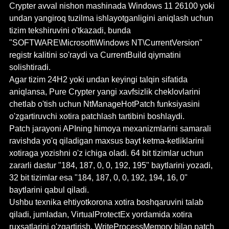
Crypter avval nishon mashinada Windows 11 26100 yoki 
undan yangiroq tuzilma ishlayotganligini aniqlash uchun 
tizim tekshiruvini o'tkazadi, bunda 
"SOFTWARE\Microsoft\Windows NT\CurrentVersion" 
registr kalitini so'raydi va CurrentBuild qiymatini 
solishtiradi.
Agar tizim 24H2 yoki undan keyingi talqin sifatida 
aniqlansa, Pure Crypter yangi xavfsizlik cheklovlarini 
chetlab o'tish uchun NtManageHotPatch funksiyasini 
o'zgartiruvchi xotira patchlash tartibini boshlaydi.
Patch jarayoni APIning himoya mexanizmlarini samarali 
ravishda yo'q qiladigan maxsus bayt ketma-ketliklarini 
xotiraga yozishni o'z ichiga oladi. 64 bit tizimlar uchun 
zararli dastur "184, 187, 0, 0, 192, 195" baytlarini yozadi, 
32 bit tizimlar esa "184, 187, 0, 0, 192, 194, 16, 0" 
baytlarini qabul qiladi.
Ushbu texnika ehtiyotkorona xotira boshqaruvini talab 
qiladi, jumladan, VirtualProtectEx yordamida xotira 
ruxsatlarini o'zgartirish, WriteProcessMemory bilan patch 