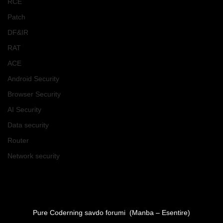
RCE
Patch
DF&IR
RAT
ACE
Android Security
Browser Security
AI Security
Data security
Router
Network security
Pure Coderning savdo forumi  (Manba – Esentire)