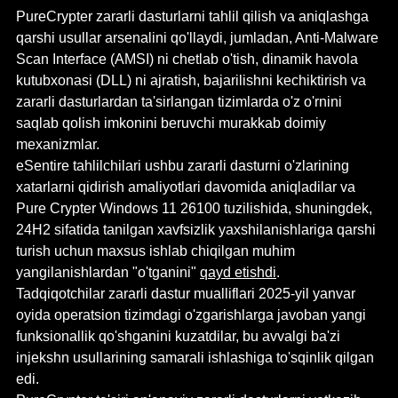
PureCrypter zararli dasturlarni tahlil qilish va aniqlashga 
qarshi usullar arsenalini qo'llaydi, jumladan, Anti-Malware 
Scan Interface (AMSI) ni chetlab o'tish, dinamik havola 
kutubxonasi (DLL) ni ajratish, bajarilishni kechiktirish va 
zararli dasturlardan ta'sirlangan tizimlarda o'z o'rnini 
saqlab qolish imkonini beruvchi murakkab doimiy 
mexanizmlar.
eSentire tahlilchilari ushbu zararli dasturni o'zlarining 
xatarlarni qidirish amaliyotlari davomida aniqladilar va 
Pure Crypter Windows 11 26100 tuzilishida, shuningdek, 
24H2 sifatida tanilgan xavfsizlik yaxshilanishlariga qarshi 
turish uchun maxsus ishlab chiqilgan muhim 
yangilanishlardan "o'tganini" 
qayd etishdi
.
Tadqiqotchilar zararli dastur mualliflari 2025-yil yanvar 
oyida operatsion tizimdagi o'zgarishlarga javoban yangi 
funksionallik qo'shganini kuzatdilar, bu avvalgi ba'zi 
injekshn usullarining samarali ishlashiga to'sqinlik qilgan 
edi.