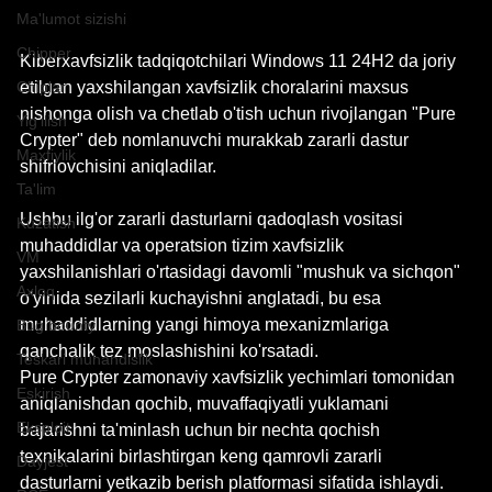
Ma'lumot sizishi
Chipper
Kiberxavfsizlik tadqiqotchilari Windows 11 24H2 da joriy 
etilgan yaxshilangan xavfsizlik choralarini maxsus 
Chiplar
nishonga olish va chetlab o'tish uchun rivojlangan "Pure 
Yig'ilish
Crypter" deb nomlanuvchi murakkab zararli dastur 
Maxfiylik
shifrlovchisini aniqladilar.
Ta'lim
Ushbu ilg'or zararli dasturlarni qadoqlash vositasi 
Kuzatish
muhaddidlar va operatsion tizim xavfsizlik 
VM
yaxshilanishlari o'rtasidagi davomli "mushuk va sichqon" 
Axloq
o'yinida sezilarli kuchayishni anglatadi, bu esa 
muhaddidlarning yangi himoya mexanizmlariga 
Bug bounty
qanchalik tez moslashishini ko'rsatadi.
Teskari muhandislik
Pure Crypter zamonaviy xavfsizlik yechimlari tomonidan 
Eskirish
aniqlanishdan qochib, muvaffaqiyatli yuklamani 
Eksploit
bajarishni ta'minlash uchun bir nechta qochish 
texnikalarini birlashtirgan keng qamrovli zararli 
Dayjest
dasturlarni yetkazib berish platformasi sifatida ishlaydi.