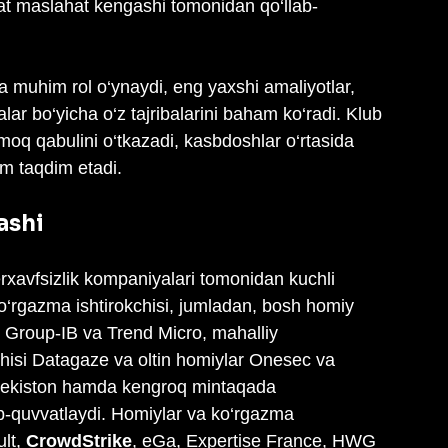
t maslahat kengashi tomonidan qo‘llab-
 muhim rol o‘ynaydi, eng yaxshi amaliyotlar, 
r bo‘yicha o‘z tajribalarini baham ko‘radi. Klub 
moq qabulini o‘tkazadi, kasbdoshlar o‘rtasida 
m taqdim etadi.
ashi
rxavfsizlik kompaniyalari tomonidan kuchli 
ko‘rgazma ishtirokchisi, jumladan, bosh homiy 
, Group-IB va Trend Micro, mahalliy 
hisi Datagaze va oltin homiylar Onesec va 
zbekiston hamda kengroq mintaqada 
llab-quvvatlaydi. Homiylar va ko‘rgazma 
lt, 
CrowdStrike
, eGa, Expertise France, HWG 