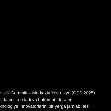
fsizlik Sammiti – Markaziy Yevrosiyo (CSS 2025) 
da bo‘lib o‘tadi va hukumat idoralari, 
xnologiya innovatorlarini bir yerga jamlab, tez 