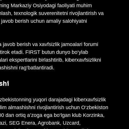
ining Markaziy Osiyodagi faoliyati muhim 
ash, texnologik suverenitetni rivojlantirish va 
i javob berish uchun amaliy salohiyatni 
javob berish va xavfsizlik jamoalari forumi 
tirok etadi. FIRST butun dunyo bo‘ylab 
i ekspertlarini birlashtirib, kiberxavfsizlikni 
hishni rag‘batlantiradi.
shi
O‘zbekistonning yuqori darajadagi kiberxavfsizlik 
ilim almashishni rivojlantirish uchun O‘zbekiston 
00 dan ortiq a’zoga ega bo‘lgan klub Korzinka, 
azi, SEG Enera, Agrobank, Uzcard, 