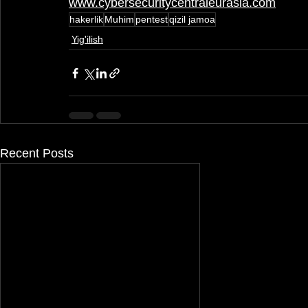
www.cybersecuritycentraleurasia.com
hakerlik
Muhim
pentest
qizil jamoa
Yig'ilish
Recent Posts