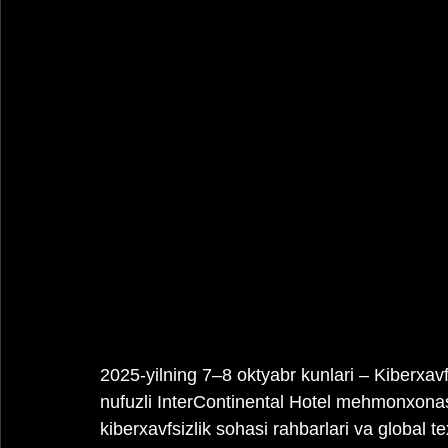
2025-yilning 7–8 oktyabr kunlari – Kiberxav
nufuzli InterContinental Hotel mehmonxonasi
kiberxavfsizlik sohasi rahbarlari va global te