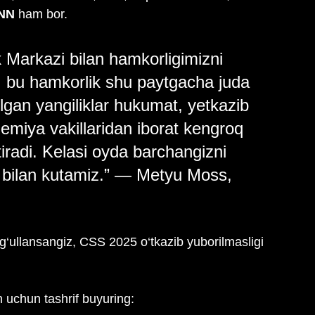
NN
 ham bor.
k Markazi bilan hamkorligimizni 
 bu hamkorlik shu paytgacha juda 
itilgan yangiliklar hukumat, yetkazib 
emiya vakillaridan iborat kengroq 
tiradi. Kelasi oyda barchangizni 
ik bilan kutamiz.” — Metyu Moss, 
ug‘ullansangiz, CSS 2025 o‘tkazib yuborilmasligi 
h uchun tashrif buyuring: 