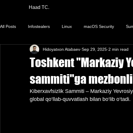
Haad TC.
All Posts
Infostealers
Linux
macOS Security
Sun
Hidoyatxon Atabaev
Sep 29, 2025
2 min read
Apple
Ta'minot zanjiri
Ma'lumot sizishi
Chipper
Toshkent "Markaziy Ye
VM
Axloq
Bug bounty
Teskari muhandislik
sammiti"ga mezbonlik
Kiberxavfsizlik Sammiti – Markaziy Yevrosiy
DF&IR
RAT
ACE
Android Security
Browser
global qo‘llab-quvvatlash bilan bo‘lib o‘tadi.