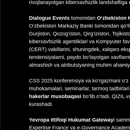
rivojlanayotgan kiberxavfsizlik landshaftiga e
Dialogue Events
 tomonidan 
O‘zbekiston K
O‘zbekiston Markaziy Banki tomonidan qo‘l
Gurjiston, Qozog‘iston, Qirg‘iziston, Tojikis
kiberxavfsizlik agentliklari va Kompyuter fa
(CERT) vakillarini, shuningdek, xalqaro eksp
tendensiyalarni, paydo bo‘layotgan xavflarn
almashish va atributsiyaning muhim ahamiyat
CSS 2025 konferensiya va ko‘rgazmani o‘z i
muhokamalari, seminarlar, tarmoq tadbirlari
hakerlar musobaqasi
 bo‘lib o‘tadi, QIZIL
kurashadi.
Yevropa Ittifoqi Hukumat Gateway
i
sammit
Expertise France va e-Governance Academy 