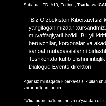
Sababa, iiTD, A10, Fortinet, 
Tsarka
 va 
ICA
“Biz O‘zbekiston Kiberxavfsizli
yangilaganimizdan xursandmiz,
muvaffaqiyatli bo‘ldi. Bu yil kir
beruvchilar, korxonalar va akad
sanoat mutaxassislarini birlash
Toshkentda kutib olishni intiql
Dialogue Events direktori
Agar siz mintaqada kiberxavfsizlik bilan sh
zarur bo‘lgan tadbirdir.
To‘liq tadbir ma’lumotlari va ro‘yxatdan o‘tis