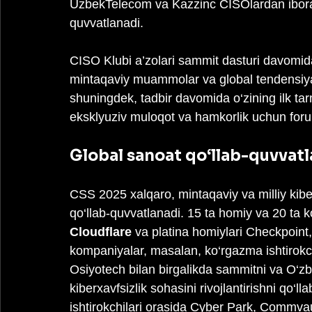
UzbekTelecom va Kazzinc CISOlardan ibora
quvvatlanadi.
CISO Klubi a’zolari sammit dasturi davomida
mintaqaviy muammolar va global tendensiyala
shuningdek, tadbir davomida o‘zining ilk tar
eksklyuziv muloqot va hamkorlik uchun foru
Global sanoat qo‘llab-quvvatl
CSS 2025 xalqaro, mintaqaviy va milliy kibe
qo‘llab-quvvatlanadi. 15 ta homiy va 20 ta 
Cloudflare
 va platina homiylari Checkpoint
kompaniyalar, masalan, ko‘rgazma ishtirokc
Osiyotech bilan birgalikda sammitni va O‘
kiberxavfsizlik sohasini rivojlantirishni qo‘
ishtirokchilari orasida Cyber Park, Commvau