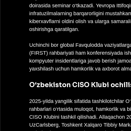
doirasida seminar o‘tkazadi. Yevropa Ittifoq
infratuzilmalarning barqarorligini mustahkaml
kiberxavflarni oldini olish va ularga samaral
oshirishga qaratilgan.
Uchinchi bor global Favqulodda vaziyatlarga 
(FIRST) rahbariyati ham konferensiyada ish
kompyuter insidentlariga javob berish jamoalar
yaxshilash uchun hamkorlik va axborot almas
O‘zbekiston CISO Klubi ochili
2025-yilda yangilik sifatida tashkilotchilar 
rahbarlari o‘rtasida muloqot, hamkorlik va b
CISO Klubini tashkil qilishadi. Allaqachon 2
UzCarlsberg, Toshkent Xalqaro Tibbiy Mark